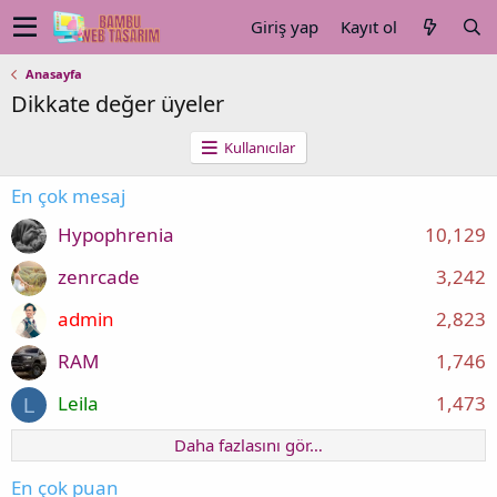
Giriş yap
Kayıt ol
Anasayfa
Dikkate değer üyeler
Kullanıcılar
En çok mesaj
Hypophrenia
10,129
zenrcade
3,242
admin
2,823
RAM
1,746
Leila
1,473
L
Daha fazlasını gör…
En çok puan