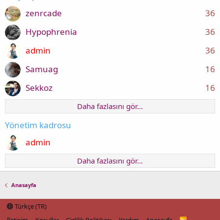
zenrcade
36
Hypophrenia
36
admin
36
Samuag
16
Sekkoz
16
Daha fazlasını gör…
Yönetim kadrosu
admin
Daha fazlasını gör…
Anasayfa
Türkçe (TR)
R