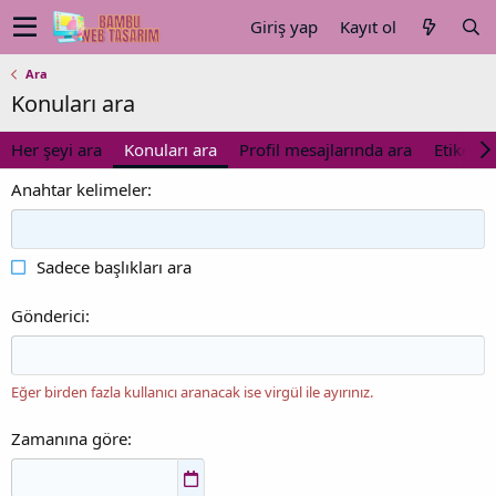
Giriş yap
Kayıt ol
Ara
Konuları ara
Her şeyi ara
Konuları ara
Profil mesajlarında ara
Etiketler
Anahtar kelimeler
Sadece başlıkları ara
Gönderici
Eğer birden fazla kullanıcı aranacak ise virgül ile ayırınız.
Zamanına göre