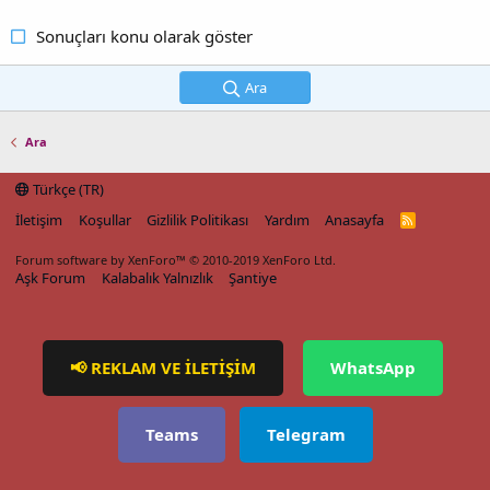
Sonuçları konu olarak göster
Ara
Ara
Türkçe (TR)
İletişim
Koşullar
Gizlilik Politikası
Yardım
Anasayfa
R
S
S
Forum software by XenForo™
© 2010-2019 XenForo Ltd.
Aşk Forum
Kalabalık Yalnızlık
Şantiye
📢 REKLAM VE İLETİŞİM
WhatsApp
Teams
Telegram