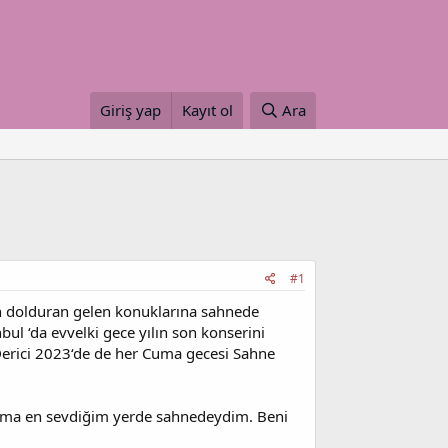
Giriş yap
Kayıt ol
Ara
#1
n dolduran gelen konuklarına sahnede
ul ‘da evvelki gece yılın son konserini
Derici 2023‘de de her Cuma gecesi Sahne
 daima en sevdiğim yerde sahnedeydim. Beni