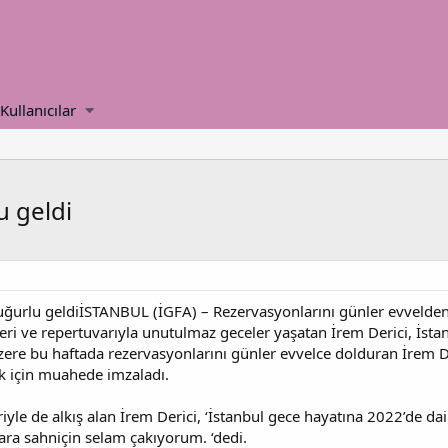
Kullanıcılar
u geldi
uğurlu geldiİSTANBUL (İGFA) – Rezervasyonlarını günler evvelde
ri ve repertuvarıyla unutulmaz geceler yaşatan İrem Derici, İstanb
üzere bu haftada rezervasyonlarını günler evvelce dolduran İrem 
k için muahede imzaladı.
riyle de alkış alan İrem Derici, ‘İstanbul gece hayatına 2022’de
ara sahniçin selam çakıyorum. ‘dedi.