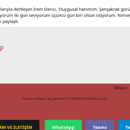
arıyla dertleşen İrem Derici, ‘Duygusal hanımım. Şenşakrak görüns
iyorum iki gün seviyorum üçüncü gün biri olsun istiyorum. Kim
i paylaştı.
pp
osta
Link
İletişim
Forum software by XenForo™
© 2010-2019 XenForo Ltd.
AM VE İLETİŞİM
WhatsApp
Teams
T