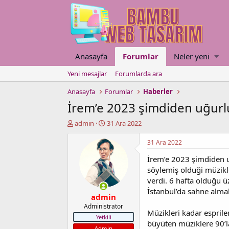
Anasayfa
Forumlar
Neler yeni
Yeni mesajlar
Forumlarda ara
Anasayfa
Forumlar
Haberler
İrem’e 2023 şimdiden uğurl
K
B
admin
31 Ara 2022
o
a
n
ş
31 Ara 2022
u
l
İrem’e 2023 şimdiden 
y
a
u
n
söylemiş olduği müzikle
b
g
verdi. 6 hafta olduğu 
a
ı
İstanbul’da sahne alma
admin
ş
ç
l
t
Administrator
Müzikleri kadar esprile
a
a
Yetkili
büyüten müziklere 90’l
t
r
Admin