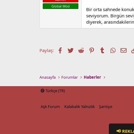
a
i
Global Mod
n
h
Bir orta sahnede konukl
i
seviyorum. Birgün sev
diyerek, arasındakilerin
Facebook
Twitter
Reddit
Pinterest
Tumblr
WhatsA
E-p
Paylaş:
Anasayfa
Forumlar
Haberler
Türkçe (TR)
Aşk Forum
Kalabalık Yalnızlık
Şantiye
📢 REKL