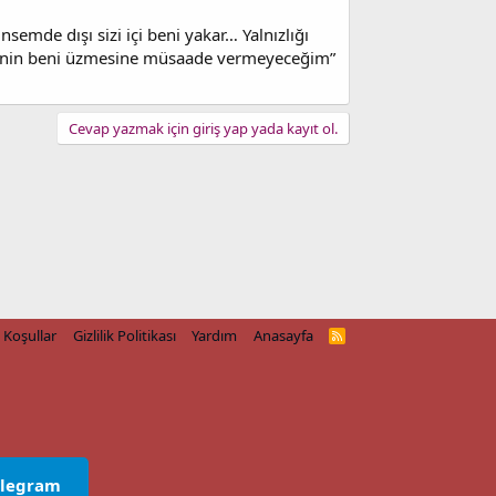
emde dışı sizi içi beni yakar… Yalnızlığı
senin beni üzmesine müsaade vermeyeceğim”
Cevap yazmak için giriş yap yada kayıt ol.
Koşullar
Gizlilik Politikası
Yardım
Anasayfa
R
S
S
elegram